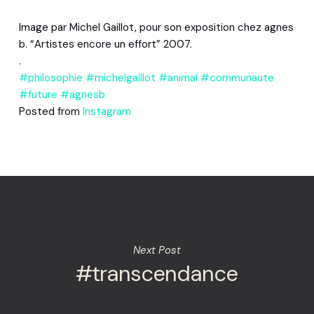
Image par Michel Gaillot, pour son exposition chez agnes
b. “Artistes encore un effort” 2007.
.
#philosophie
#michelgaillot
#animal
#communaute
#future
#agnesb
Posted from
Instagram
Next Post
#transcendance