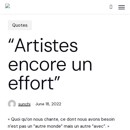
Skip
Men
to
search
main
content
Quotes
“Artistes
encore un
effort”
sunchi
June 18, 2022
« Quoi qu’on nous chante, ce dont nous avons besoin
n’est pas un “autre monde” mais un autre “avec”. »